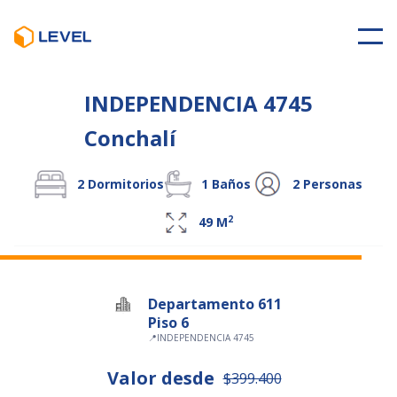
INDEPENDENCIA 4745
Conchalí
2
Dormitorios
1
Baños
2
Personas
2
49
M
Departamento 611
Piso 6
📍
INDEPENDENCIA 4745
Valor desde
$399.400