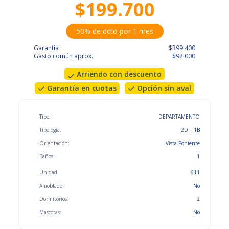
$199.700
50% de dcto por 1 mes
Garantía
$399.400
Gasto común aprox.
$92.000
Arriendo con descuento
Garantía en cuotas
Opción sin aval
Tipo:
DEPARTAMENTO
Tipología:
2D | 1B
Orientación:
Vista Poniente
Baños:
1
Unidad
611
Amoblado:
No
Dormitorios:
2
Mascotas:
No