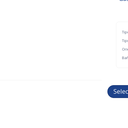
Tip
Tip
Ori
Bañ
Sele