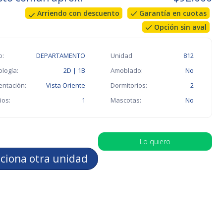
Arriendo con descuento
Garantía en cuotas
Opción sin aval
o:
DEPARTAMENTO
Unidad
812
ología:
2D | 1B
Amoblado:
No
entación:
Vista Oriente
Dormitorios:
2
os:
1
Mascotas:
No
Lo quiero
cciona otra unidad