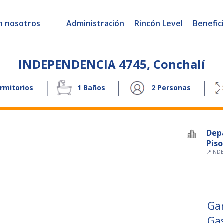
n nosotros
Administración
Rincón Level
Benefic
INDEPENDENCIA 4745
,
Conchalí
|
|
|
rmitorios
1
Baños
2
Personas
Dep
Piso
📍
IND
Ga
Ga