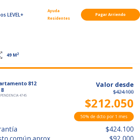
Ayuda
ios LEVEL+
Pagar Arriendo
Residentes
2
49
M
artamento 812
Valor desde
 8
$424.100
EPENDENCIA 4745
$212.050
50% de dcto por 1 mes
rantía
$424.100
sto común aprox.
$92.000