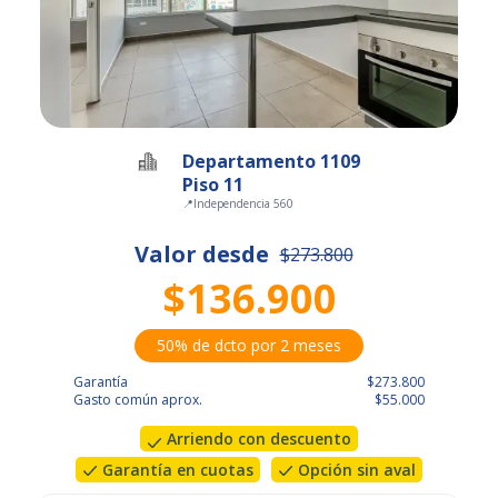
Departamento 1109
Piso 11
📍
Independencia 560
Valor desde
$273.800
$136.900
50% de dcto por 2 meses
Garantía
$273.800
Gasto común aprox.
$55.000
Arriendo con descuento
Garantía en cuotas
Opción sin aval