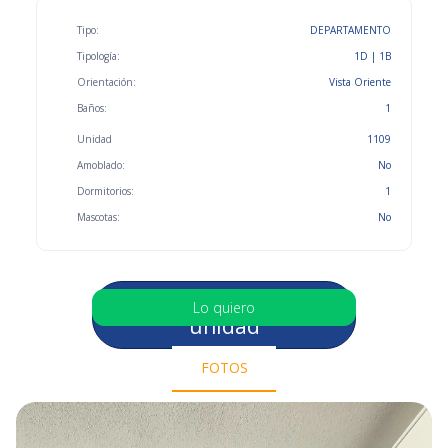
Tipo:
DEPARTAMENTO
Tipología:
1D | 1B
Orientación:
Vista Oriente
Baños:
1
Unidad
1109
Amoblado:
No
Dormitorios:
1
Mascotas:
No
Selecciona otra
Lo quiero
unidad
FOTOS