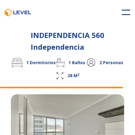
INDEPENDENCIA 560
Independencia
1
Dormitorios
1
Baños
2
Personas
2
28
M