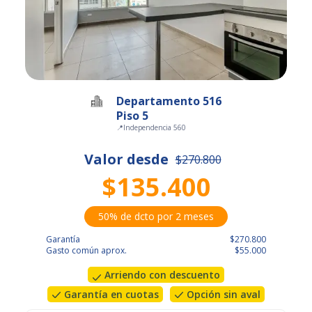
Departamento 516
Piso 5
📍
Independencia 560
Valor desde
$270.800
$135.400
50% de dcto por 2 meses
Garantía
$270.800
Gasto común aprox.
$55.000
Arriendo con descuento
Garantía en cuotas
Opción sin aval