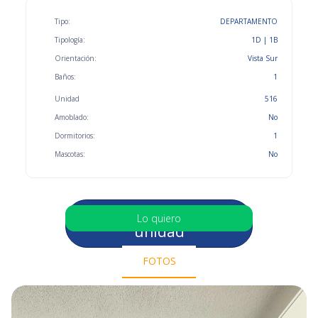
Tipo:
DEPARTAMENTO
Tipología:
1D | 1B
Orientación:
Vista Sur
Baños:
1
Unidad
516
Amoblado:
No
Dormitorios:
1
Mascotas:
No
Selecciona otra
Lo quiero
unidad
FOTOS