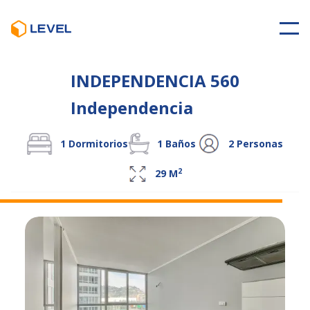
INDEPENDENCIA 560
Independencia
1
Dormitorios
1
Baños
2
Personas
2
29
M