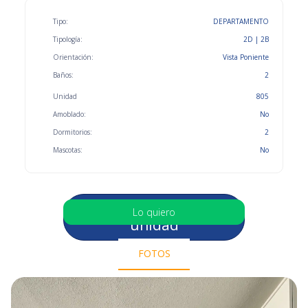
Tipo:
DEPARTAMENTO
Tipología:
2D | 2B
Orientación:
Vista Poniente
Baños:
2
Unidad
805
Amoblado:
No
Dormitorios:
2
Mascotas:
No
Selecciona otra
Lo quiero
unidad
FOTOS