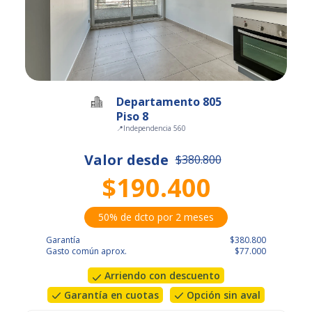
Departamento 805
Piso 8
📍
Independencia 560
Valor desde
$380.800
$190.400
50% de dcto por 2 meses
Garantía
$380.800
Gasto común aprox.
$77.000
Arriendo con descuento
Garantía en cuotas
Opción sin aval