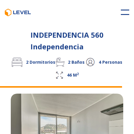
INDEPENDENCIA 560
Independencia
2
Dormitorios
2
Baños
4
Personas
2
46
M