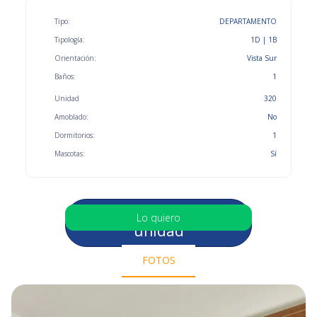
Tipo:
DEPARTAMENTO
Tipología:
1D | 1B
Orientación:
Vista Sur
Baños:
1
Unidad
320
Amoblado:
No
Dormitorios:
1
Mascotas:
Sí
Selecciona otra
Lo quiero
unidad
FOTOS