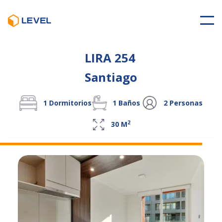
LIRA 254
Santiago
1
Dormitorios
1
Baños
2
Personas
2
30
M