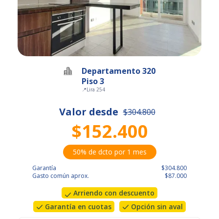
Departamento 320
Piso 3
📍
Lira 254
Valor desde
$304.800
$152.400
50% de dcto por 1 mes
Garantía
$304.800
Gasto común aprox.
$87.000
Arriendo con descuento
Garantía en cuotas
Opción sin aval