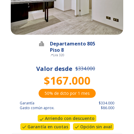
Departamento 805
Piso 8
📍
Lira 320
Valor desde
$334.000
$167.000
50% de dcto por 1 mes
Garantía
$334.000
Gasto común aprox.
$86.000
Arriendo con descuento
Garantía en cuotas
Opción sin aval