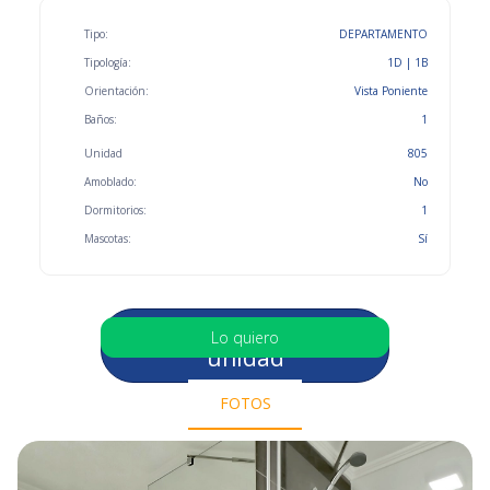
Tipo:
DEPARTAMENTO
Tipología:
1D | 1B
Orientación:
Vista Poniente
Baños:
1
Unidad
805
Amoblado:
No
Dormitorios:
1
Mascotas:
Sí
Selecciona otra
Lo quiero
unidad
FOTOS