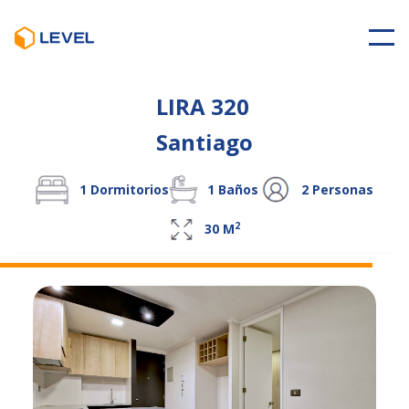
LIRA 320
Santiago
1
Dormitorios
1
Baños
2
Personas
2
30
M