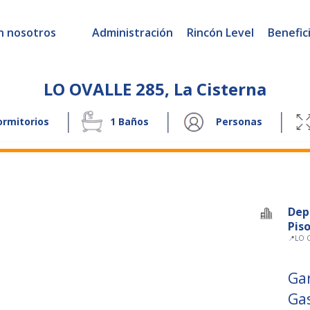
n nosotros
Administración
Rincón Level
Benefic
LO OVALLE 285
,
La Cisterna
|
|
|
rmitorios
1
Baños
Personas
Dep
Piso
📍
LO 
Ga
Ga