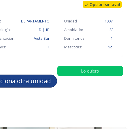
Opción sin aval
o:
DEPARTAMENTO
Unidad
1007
ología:
1D | 1B
Amoblado:
Sí
entación:
Vista Sur
Dormitorios:
1
os:
1
Mascotas:
No
Lo quiero
cciona otra unidad