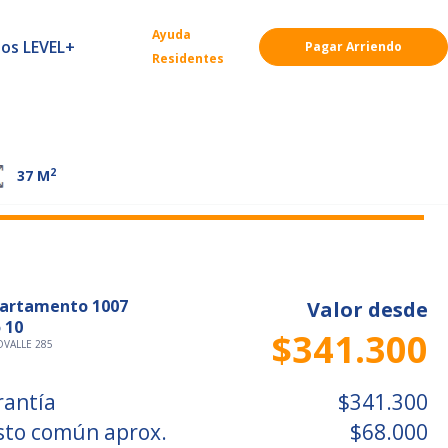
Ayuda
ios LEVEL+
Pagar Arriendo
Residentes
2
37
M
artamento 1007
Valor desde
 10
$341.300
OVALLE 285
rantía
$341.300
sto común aprox.
$68.000