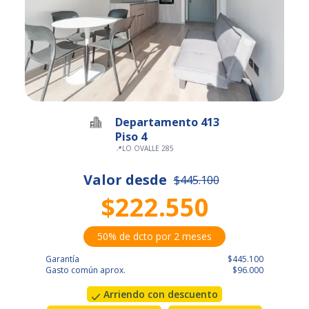
Departamento 413
Piso 4
📍
LO OVALLE 285
Valor desde
$445.100
$222.550
50% de dcto por 2 meses
Garantía
$445.100
Gasto común aprox.
$96.000
Arriendo con descuento