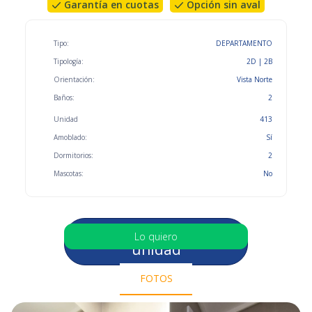
Garantía en cuotas
Opción sin aval
Tipo:
DEPARTAMENTO
Tipología:
2D | 2B
Orientación:
Vista Norte
Baños:
2
Unidad
413
Amoblado:
Sí
Dormitorios:
2
Mascotas:
No
Selecciona otra
Lo quiero
unidad
FOTOS