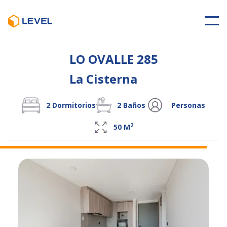
LO OVALLE 285
La Cisterna
2
Dormitorios
2
Baños
Personas
2
50
M