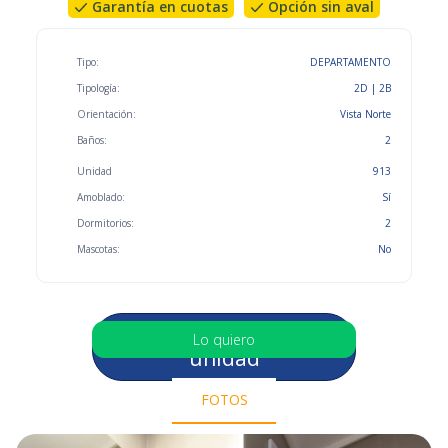
Garantía en cuotas
Opción sin aval
Tipo:
DEPARTAMENTO
Tipología:
2D | 2B
Orientación:
Vista Norte
Baños:
2
Unidad
913
Amoblado:
Sí
Dormitorios:
2
Mascotas:
No
Selecciona otra
Lo quiero
unidad
FOTOS