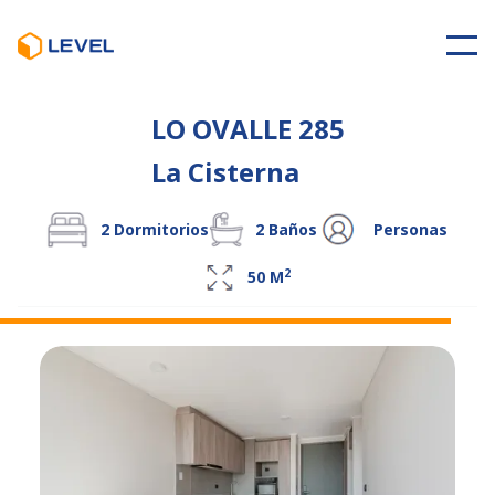
LO OVALLE 285
La Cisterna
2
Dormitorios
2
Baños
Personas
2
50
M