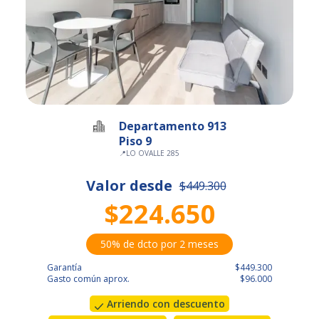
Departamento 913
Piso 9
📍
LO OVALLE 285
Valor desde
$449.300
$224.650
50% de dcto por 2 meses
Garantía
$449.300
Gasto común aprox.
$96.000
Arriendo con descuento