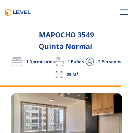
MAPOCHO 3549
Quinta Normal
1
Dormitorios
1
Baños
2
Personas
2
29
M