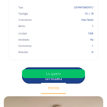
Tipo:
DEPARTAMENTO
Tipología:
1D | 1B
Orientación:
Vista Norte
Baños:
1
Unidad
1308
Amoblado:
No
Dormitorios:
1
Mascotas:
Sí
Selecciona otra
Lo quiero
unidad
FOTOS