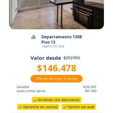
Departamento 1308
Piso 13
📍
MAPOCHO 3549
Valor desde
$292.955
$146.478
50% de dcto por 2 meses
Garantía
$292.955
Gasto común aprox.
$61.000
Arriendo con descuento
Garantía en cuotas
Opción sin aval