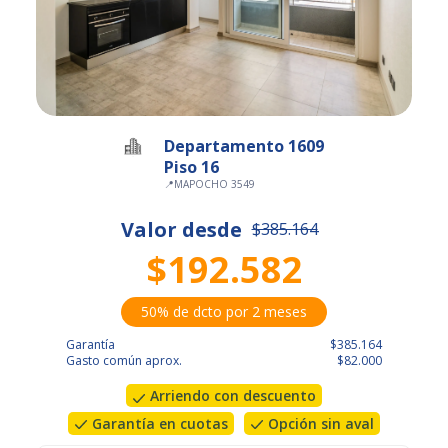
Departamento 1609
Piso 16
📍
MAPOCHO 3549
Valor desde
$385.164
$192.582
50% de dcto por 2 meses
Garantía
$385.164
Gasto común aprox.
$82.000
Arriendo con descuento
Garantía en cuotas
Opción sin aval