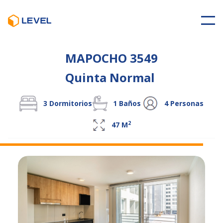
MAPOCHO 3549
Quinta Normal
3
Dormitorios
1
Baños
4
Personas
2
47
M