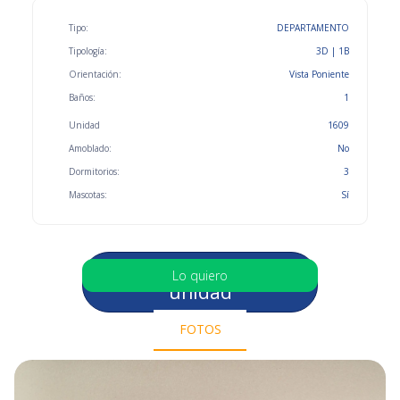
Tipo:
DEPARTAMENTO
Tipología:
3D | 1B
Orientación:
Vista Poniente
Baños:
1
Unidad
1609
Amoblado:
No
Dormitorios:
3
Mascotas:
Sí
Selecciona otra
Lo quiero
unidad
FOTOS