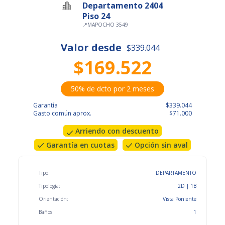
Departamento 2404
Piso 24
📍
MAPOCHO 3549
Valor desde
$339.044
$169.522
50% de dcto por 2 meses
Garantía
$339.044
Gasto común aprox.
$71.000
Arriendo con descuento
Garantía en cuotas
Opción sin aval
Tipo:
DEPARTAMENTO
Tipología:
2D | 1B
Orientación:
Vista Poniente
Baños:
1