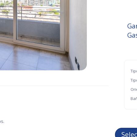
Ga
Ga
Tip
Tip
Ori
Bañ
s.
Sele