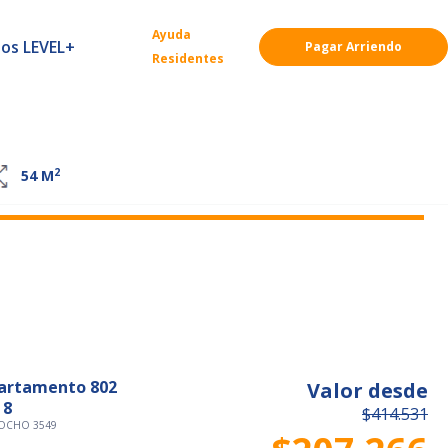
Ayuda
ios LEVEL+
Pagar Arriendo
Residentes
2
54
M
artamento 802
Valor desde
 8
$414.531
OCHO 3549