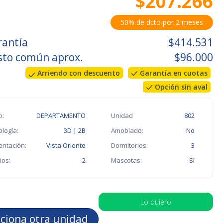
$207.266
50% de dcto por 2 meses
rantía
$414.531
sto común aprox.
$96.000
Arriendo con descuento
Garantía en cuotas
Opción sin aval
o:
DEPARTAMENTO
Unidad
802
ología:
3D | 2B
Amoblado:
No
entación:
Vista Oriente
Dormitorios:
3
os:
2
Mascotas:
Sí
Lo quiero
cciona otra unidad