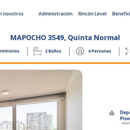
n nosotros
Administración
Rincón Level
Benefic
MAPOCHO 3549
,
Quinta Normal
|
|
|
rmitorios
2
Baños
4
Personas
Dep
Piso
📍
MAP