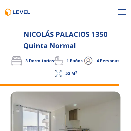
NICOLÁS PALACIOS 1350
Quinta Normal
3
Dormitorios
1
Baños
4
Personas
2
52
M