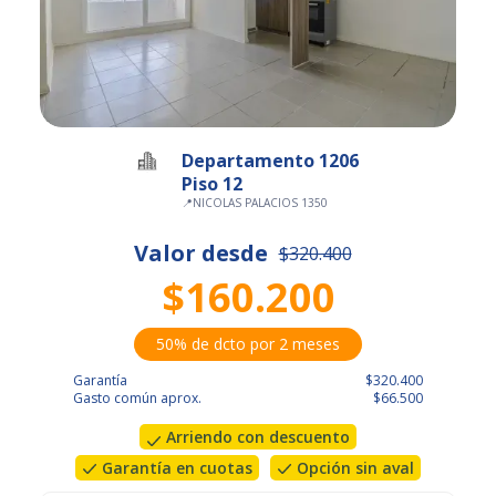
Departamento 1206
Piso 12
📍
NICOLAS PALACIOS 1350
Valor desde
$320.400
$160.200
50% de dcto por 2 meses
Garantía
$320.400
Gasto común aprox.
$66.500
Arriendo con descuento
Garantía en cuotas
Opción sin aval