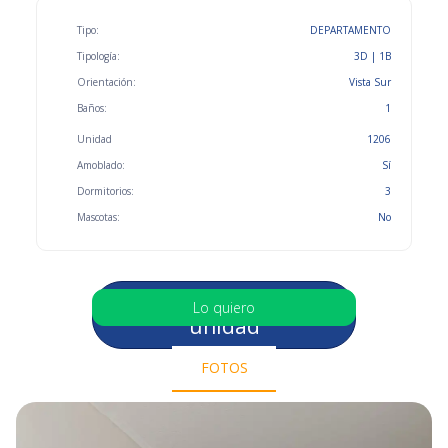
Tipo:
DEPARTAMENTO
Tipología:
3D | 1B
Orientación:
Vista Sur
Baños:
1
Unidad
1206
Amoblado:
Sí
Dormitorios:
3
Mascotas:
No
Selecciona otra
Lo quiero
unidad
FOTOS