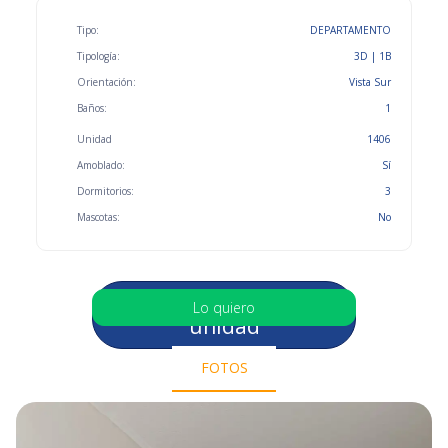
Tipo:
DEPARTAMENTO
Tipología:
3D | 1B
Orientación:
Vista Sur
Baños:
1
Unidad
1406
Amoblado:
Sí
Dormitorios:
3
Mascotas:
No
Selecciona otra
Lo quiero
unidad
FOTOS