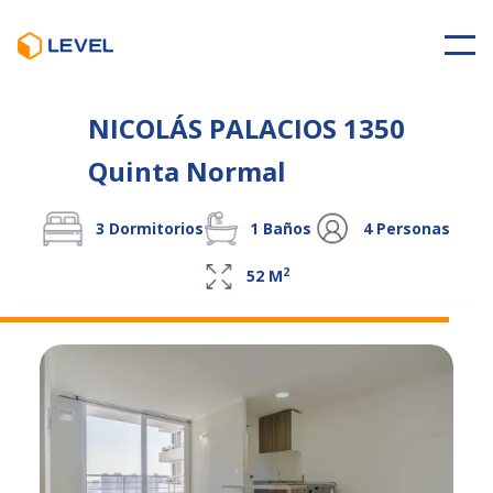
NICOLÁS PALACIOS 1350
Quinta Normal
3
Dormitorios
1
Baños
4
Personas
2
52
M