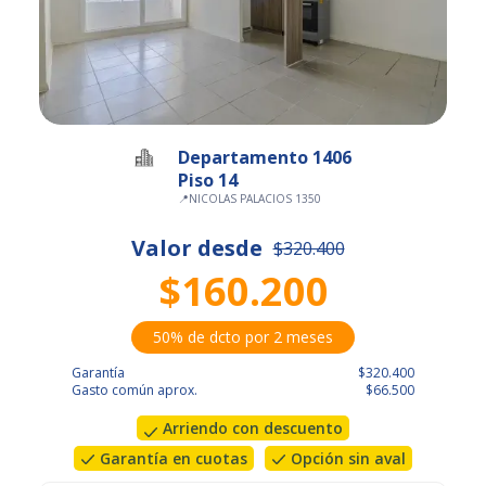
Departamento 1406
Piso 14
📍
NICOLAS PALACIOS 1350
Valor desde
$320.400
$160.200
50% de dcto por 2 meses
Garantía
$320.400
Gasto común aprox.
$66.500
Arriendo con descuento
Garantía en cuotas
Opción sin aval