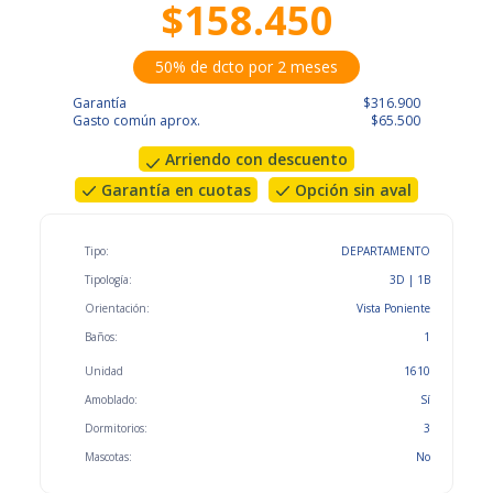
$158.450
50% de dcto por 2 meses
Garantía
$316.900
Gasto común aprox.
$65.500
Arriendo con descuento
Garantía en cuotas
Opción sin aval
Tipo:
DEPARTAMENTO
Tipología:
3D | 1B
Orientación:
Vista Poniente
Baños:
1
Unidad
1610
Amoblado:
Sí
Dormitorios:
3
Mascotas:
No