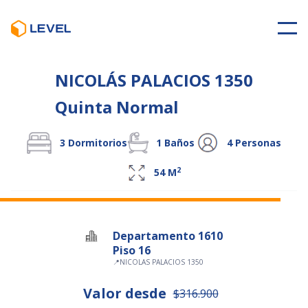
NICOLÁS PALACIOS 1350
Quinta Normal
3
Dormitorios
1
Baños
4
Personas
2
54
M
Departamento 1610
Piso 16
📍
NICOLAS PALACIOS 1350
Valor desde
$316.900