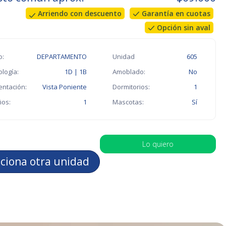
Arriendo con descuento
Garantía en cuotas
Opción sin aval
o:
DEPARTAMENTO
Unidad
605
ología:
1D | 1B
Amoblado:
No
entación:
Vista Poniente
Dormitorios:
1
os:
1
Mascotas:
Sí
Lo quiero
cciona otra unidad