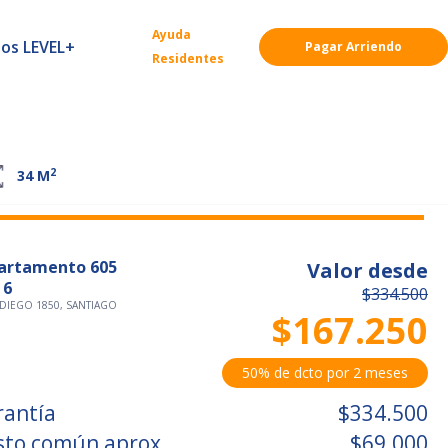
Ayuda
ios LEVEL+
Pagar Arriendo
Residentes
2
34
M
artamento 605
Valor desde
 6
$334.500
DIEGO 1850, SANTIAGO
$167.250
50% de dcto por 2 meses
rantía
$334.500
sto común aprox.
$69.000