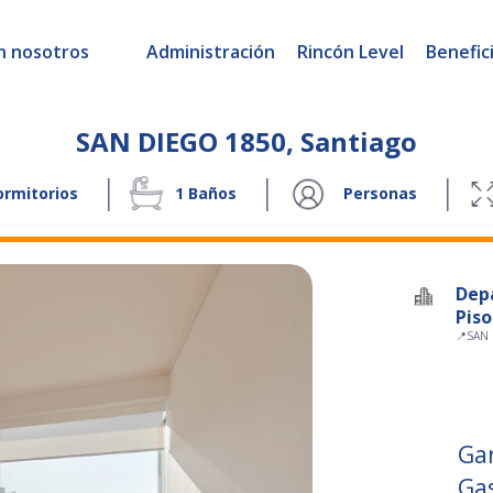
n nosotros
Administración
Rincón Level
Benefic
SAN DIEGO 1850
,
Santiago
|
|
|
rmitorios
1
Baños
Personas
Dep
Piso
📍
SAN 
Ga
Ga