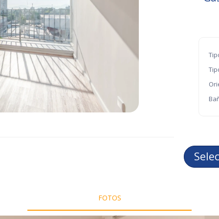
Tip
Tip
Ori
Bañ
Sele
FOTOS