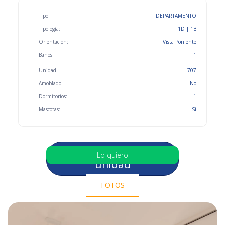
Tipo:
DEPARTAMENTO
Tipología:
1D | 1B
Orientación:
Vista Poniente
Baños:
1
Unidad
707
Amoblado:
No
Dormitorios:
1
Mascotas:
Sí
Selecciona otra
Lo quiero
unidad
FOTOS