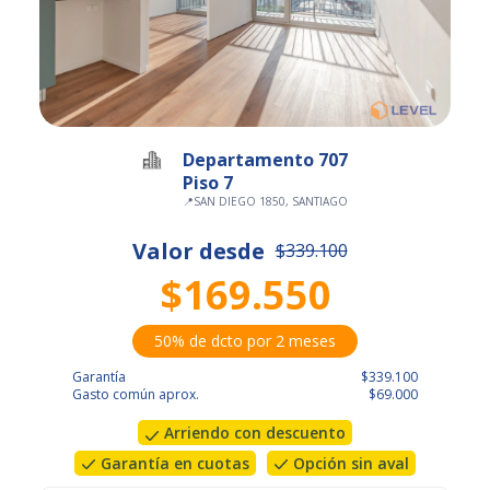
Departamento 707
Piso 7
📍
SAN DIEGO 1850, SANTIAGO
Valor desde
$339.100
$169.550
50% de dcto por 2 meses
Garantía
$339.100
Gasto común aprox.
$69.000
Arriendo con descuento
Garantía en cuotas
Opción sin aval