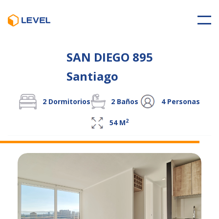
SAN DIEGO 895
Santiago
2
Dormitorios
2
Baños
4
Personas
2
54
M