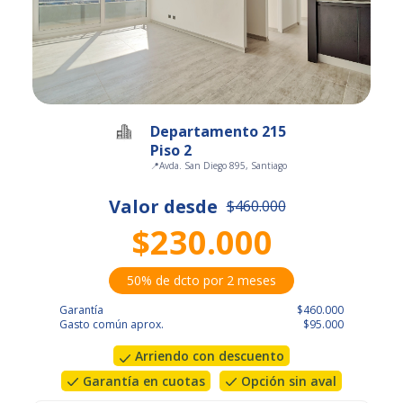
Departamento 215
Piso 2
📍
Avda. San Diego 895, Santiago
Valor desde
$460.000
$230.000
50% de dcto por 2 meses
Garantía
$460.000
Gasto común aprox.
$95.000
Arriendo con descuento
Garantía en cuotas
Opción sin aval