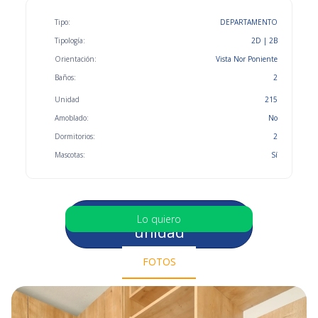
Tipo:
DEPARTAMENTO
Tipología:
2D | 2B
Orientación:
Vista Nor Poniente
Baños:
2
Unidad
215
Amoblado:
No
Dormitorios:
2
Mascotas:
Sí
Selecciona otra
Lo quiero
unidad
FOTOS