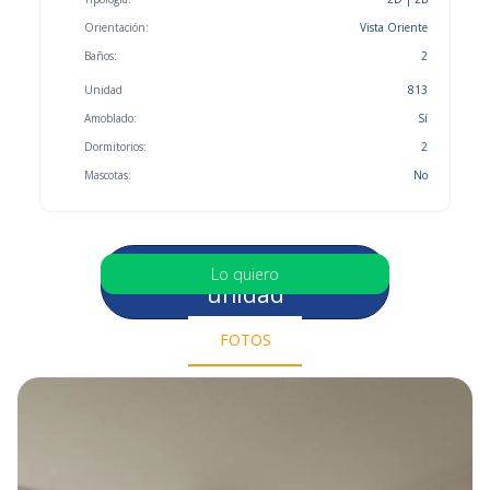
Orientación:
Vista Oriente
Baños:
2
Unidad
813
Amoblado:
Sí
Dormitorios:
2
Mascotas:
No
Selecciona otra
Lo quiero
unidad
FOTOS