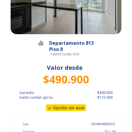
Departamento 813
Piso 8
📍
SANTA ELENA 1670
Valor desde
$490.900
Garantía
$490.900
Gasto común aprox.
$115.000
Opción sin aval
Tipo:
DEPARTAMENTO
Tipología:
2D | 2B