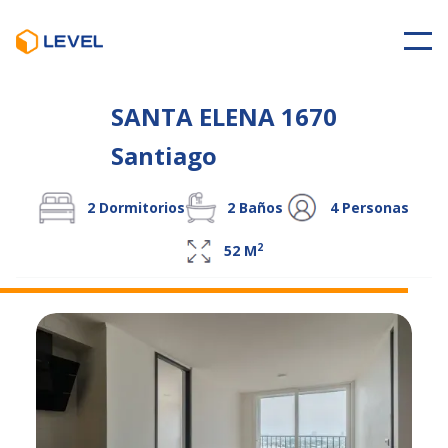
SANTA ELENA 1670
Santiago
2
Dormitorios
2
Baños
4
Personas
2
52
M