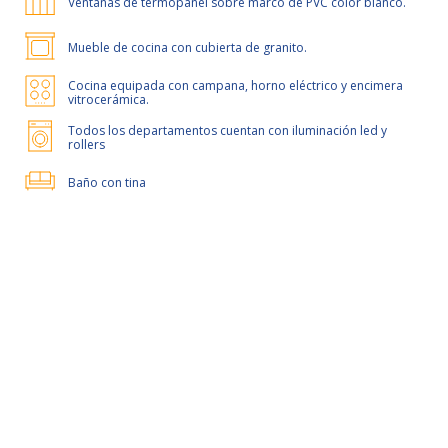
Ventanas de termopanel sobre marco de PVC color blanco.
Mueble de cocina con cubierta de granito.
Cocina equipada con campana, horno eléctrico y encimera
vitrocerámica.
Todos los departamentos cuentan con iluminación led y
rollers
Baño con tina
50% de dcto por 1 mes