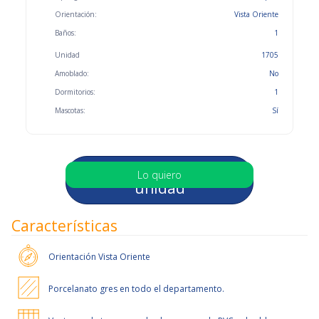
Orientación:
Vista Oriente
Baños:
1
Unidad
1705
Amoblado:
No
Dormitorios:
1
Mascotas:
Sí
Selecciona otra
Lo quiero
unidad
Características
Orientación
Vista Oriente
Porcelanato gres en todo el departamento.