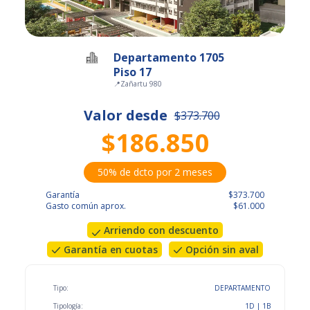
Departamento 1705
Piso 17
📍
Zañartu 980
Valor desde
$373.700
$186.850
50% de dcto por 2 meses
Garantía
$373.700
Gasto común aprox.
$61.000
Arriendo con descuento
Garantía en cuotas
Opción sin aval
Tipo:
DEPARTAMENTO
Tipología:
1D | 1B