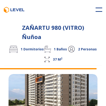
ZAÑARTU 980 (VITRO)
Ñuñoa
1
Dormitorios
1
Baños
2
Personas
2
37
M