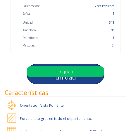
Orientación:
Vista Poniente
Baños:
1
Unidad
318
Amoblado:
No
Dormitorios:
1
Mascotas:
Sí
Selecciona otra
Lo quiero
unidad
Características
Orientación
Vista Poniente
Porcelanato gres en todo el departamento.