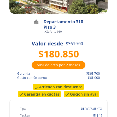
Departamento 318
Piso 3
📍
Zañartu 980
Valor desde
$361.700
$180.850
50% de dcto por 2 meses
Garantía
$361.700
Gasto común aprox.
$61.000
Arriendo con descuento
Garantía en cuotas
Opción sin aval
Tipo:
DEPARTAMENTO
Tipología:
1D | 1B