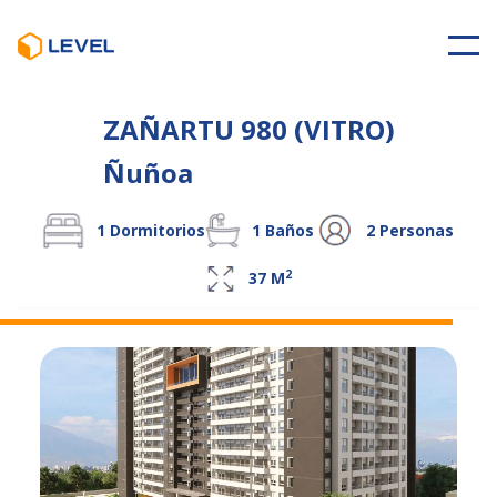
ZAÑARTU 980 (VITRO)
Ñuñoa
1
Dormitorios
1
Baños
2
Personas
2
37
M