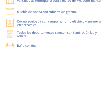
Ventanas de termopanel sobre marco de PVC color blanco.
Mueble de cocina con cubierta de granito.
Cocina equipada con campana, horno eléctrico y encimera
vitrocerámica.
Todos los departamentos cuentan con iluminación led y
rollers
Baño con tina
50% de dcto por 1 mes