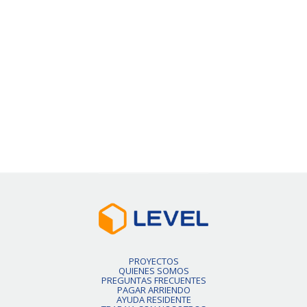
50% de dcto por 1 mes
Precio Normal
$426.000
VER DETALLE
Slide 2 of 6.
PROYECTOS
QUIENES SOMOS
PREGUNTAS FRECUENTES
PAGAR ARRIENDO
AYUDA RESIDENTE