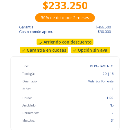
$233.250
50% de dcto por 2 meses
Garantía
$466.500
Gasto común aprox.
$90.000
Arriendo con descuento
Garantía en cuotas
Opción sin aval
Tipo:
DEPARTAMENTO
Tipología:
2D | 1B
Orientación:
Vista Sur Poniente
Baños:
1
Unidad
1102
Amoblado:
No
Dormitorios:
2
Mascotas:
Sí