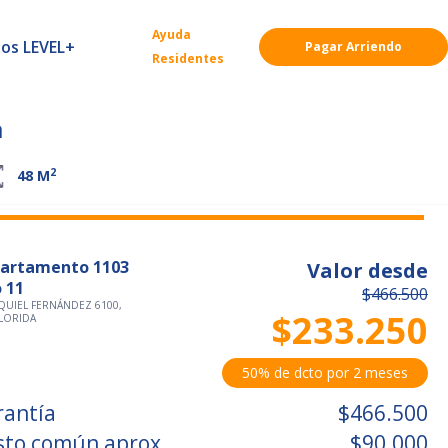
Ayuda
ios LEVEL+
Pagar Arriendo
Residentes
a
2
48
M
artamento 1103
Valor desde
o 11
$466.500
QUIEL FERNÁNDEZ 6100,
$233.250
FLORIDA
50% de dcto por 2 meses
rantía
$466.500
sto común aprox.
$90.000