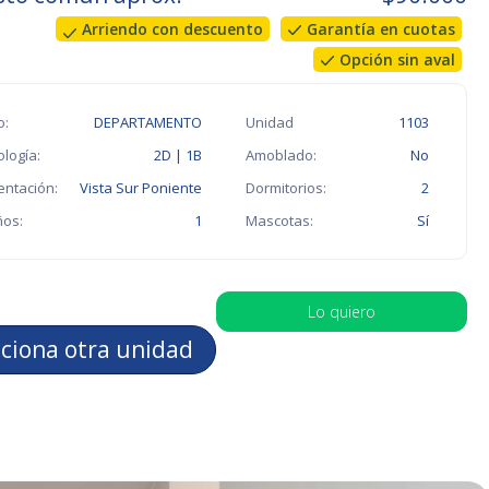
Arriendo con descuento
Garantía en cuotas
Opción sin aval
o:
DEPARTAMENTO
Unidad
1103
ología:
2D | 1B
Amoblado:
No
entación:
Vista Sur Poniente
Dormitorios:
2
os:
1
Mascotas:
Sí
Lo quiero
cciona otra unidad