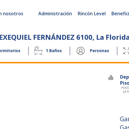
n nosotros
Administración
Rincón Level
Benefic
EXEQUIEL FERNÁNDEZ 6100
,
La Florid
|
|
|
rmitorios
1
Baños
Personas
Dep
Pis
📍
EXE
LA 
Ga
Ga