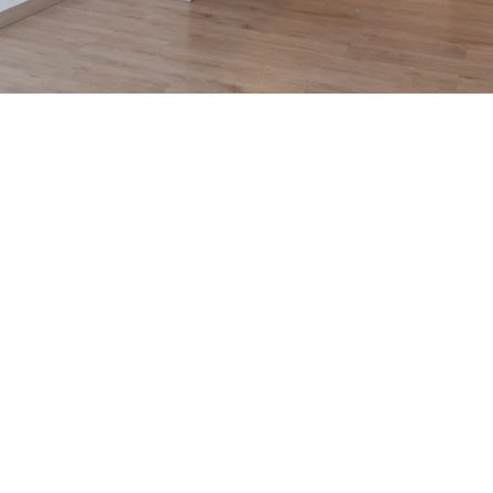
50% de dcto por 1 mes