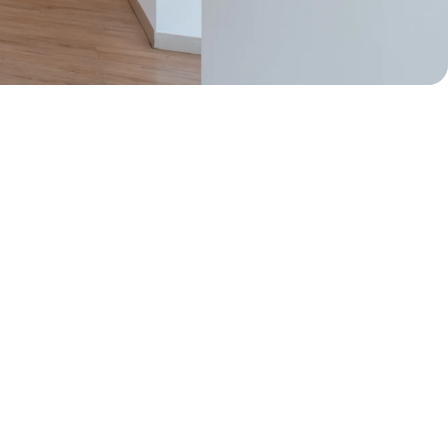
50% de dcto por 1 mes