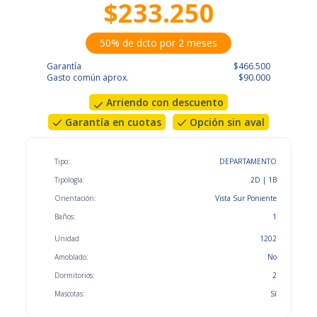
$233.250
50% de dcto por 2 meses
Garantía
$466.500
Gasto común aprox.
$90.000
Arriendo con descuento
Garantía en cuotas
Opción sin aval
Tipo:
DEPARTAMENTO
Tipología:
2D | 1B
Orientación:
Vista Sur Poniente
Baños:
1
Unidad
1202
Amoblado:
No
Dormitorios:
2
Mascotas:
Sí