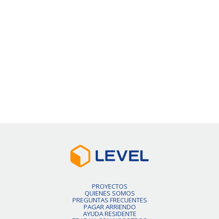
50% de dcto por 1 mes
Precio Normal
$426.000
VER DETALLE
Slide 2 of 6.
PROYECTOS
QUIENES SOMOS
PREGUNTAS FRECUENTES
PAGAR ARRIENDO
AYUDA RESIDENTE