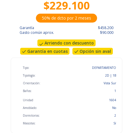
$229.100
50% de dcto por 2 meses
Garantía
$458.200
Gasto común aprox.
$90.000
Arriendo con descuento
Garantía en cuotas
Opción sin aval
Tipo:
DEPARTAMENTO
Tipología:
2D | 1B
Orientación:
Vista Sur
Baños:
1
Unidad
1604
Amoblado:
No
Dormitorios:
2
Mascotas:
Sí