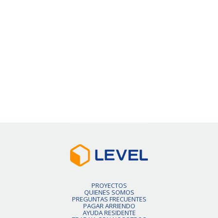
50% de dcto por 1 mes
Precio Normal
$426.000
VER DETALLE
Slide 2 of 6.
PROYECTOS
QUIENES SOMOS
PREGUNTAS FRECUENTES
PAGAR ARRIENDO
AYUDA RESIDENTE