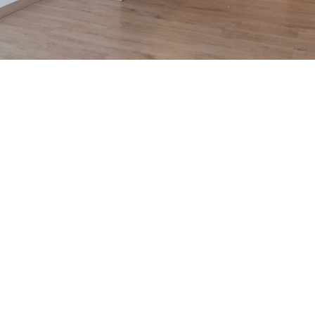
50% de dcto por 1 mes