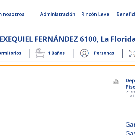
n nosotros
Administración
Rincón Level
Benefic
EXEQUIEL FERNÁNDEZ 6100
,
La Florid
|
|
|
rmitorios
1
Baños
Personas
Dep
Pis
📍
EXE
LA 
Ga
Ga