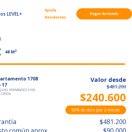
Ayuda
ios LEVEL+
Pagar Arriendo
Residentes
a
2
48
M
artamento 1708
Valor desde
o 17
$481.200
QUIEL FERNÁNDEZ 6100,
$240.600
FLORIDA
50% de dcto por 2 meses
rantía
$481.200
sto común aprox.
$90.000