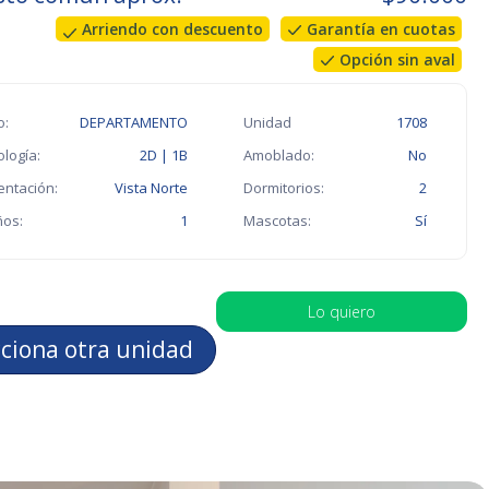
Arriendo con descuento
Garantía en cuotas
Opción sin aval
o:
DEPARTAMENTO
Unidad
1708
ología:
2D | 1B
Amoblado:
No
entación:
Vista Norte
Dormitorios:
2
os:
1
Mascotas:
Sí
Lo quiero
cciona otra unidad