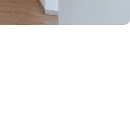
50% de dcto por 1 mes