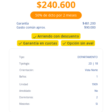
$240.600
50% de dcto por 2 meses
Garantía
$481.200
Gasto común aprox.
$90.000
Arriendo con descuento
Garantía en cuotas
Opción sin aval
Tipo:
DEPARTAMENTO
Tipología:
2D | 1B
Orientación:
Vista Norte
Baños:
1
Unidad
1909
Amoblado:
No
Dormitorios:
2
Mascotas:
Sí