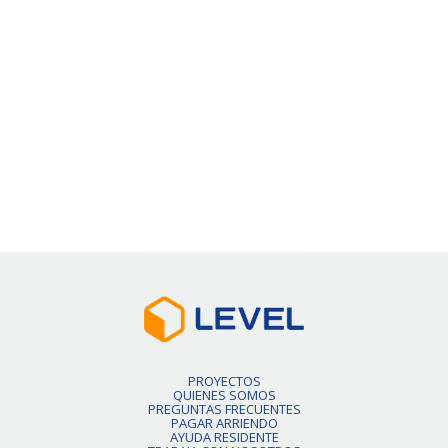
50% de dcto por 1 mes
Precio Normal
$426.000
VER DETALLE
Slide 2 of 6.
PROYECTOS
QUIENES SOMOS
PREGUNTAS FRECUENTES
PAGAR ARRIENDO
AYUDA RESIDENTE