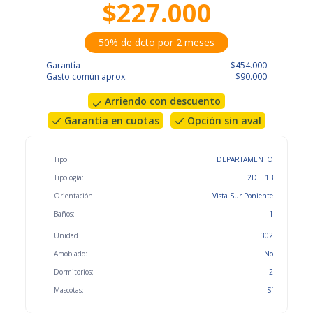
$227.000
50% de dcto por 2 meses
Garantía
$454.000
Gasto común aprox.
$90.000
Arriendo con descuento
Garantía en cuotas
Opción sin aval
Tipo:
DEPARTAMENTO
Tipología:
2D | 1B
Orientación:
Vista Sur Poniente
Baños:
1
Unidad
302
Amoblado:
No
Dormitorios:
2
Mascotas:
Sí