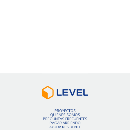
50% de dcto por 1 mes
Precio Normal
$426.000
VER DETALLE
Slide 2 of 6.
PROYECTOS
QUIENES SOMOS
PREGUNTAS FRECUENTES
PAGAR ARRIENDO
AYUDA RESIDENTE