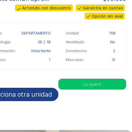
Arriendo con descuento
Garantía en cuotas
Opción sin aval
o:
DEPARTAMENTO
Unidad
709
ología:
2D | 1B
Amoblado:
No
entación:
Vista Norte
Dormitorios:
2
os:
1
Mascotas:
Sí
Lo quiero
cciona otra unidad