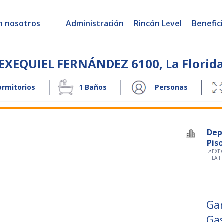
n nosotros
Administración
Rincón Level
Benefic
EXEQUIEL FERNÁNDEZ 6100
,
La Florid
|
|
|
rmitorios
1
Baños
Personas
Dep
Piso
📍
EXE
LA 
Ga
Ga