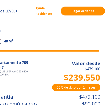
Ayuda
ios LEVEL+
Pagar Arriendo
Residentes
a
2
48
M
artamento 709
Valor desde
 7
$479.100
QUIEL FERNÁNDEZ 6100,
$239.550
FLORIDA
50% de dcto por 2 meses
rantía
$479.100
sto común aprox.
$90.000