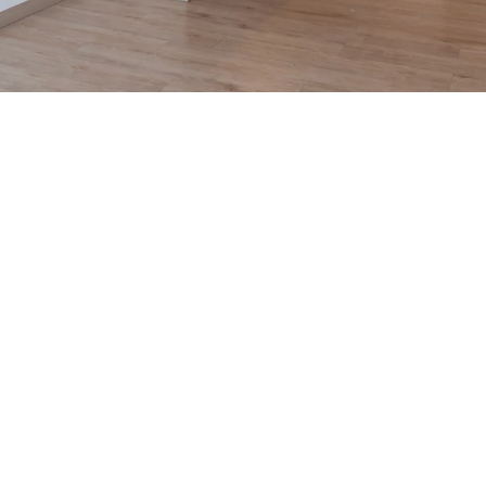
50% de dcto por 1 mes