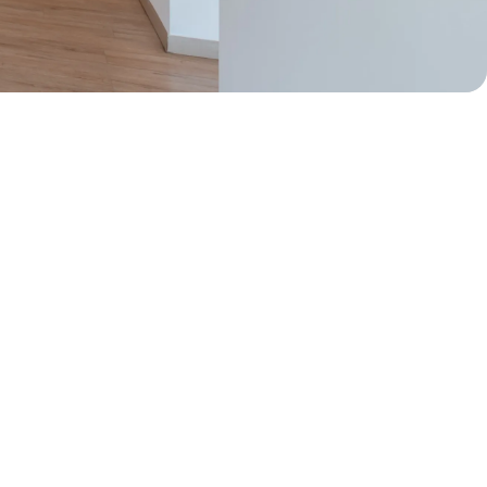
50% de dcto por 1 mes