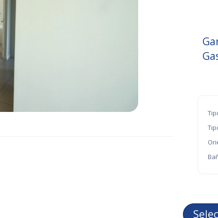
Ga
Ga
Tip
Tip
Ori
Bañ
Sele