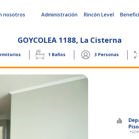
n nosotros
Administración
Rincón Level
Benefic
GOYCOLEA 1188
,
La Cisterna
|
|
|
rmitorios
1
Baños
3
Personas
Dep
Piso
📍
GOY