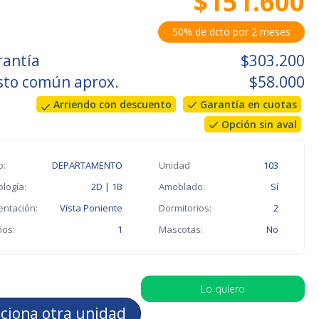
$151.600
50% de dcto por 2 meses
rantía
$303.200
sto común aprox.
$58.000
Arriendo con descuento
Garantía en cuotas
Opción sin aval
o:
DEPARTAMENTO
Unidad
103
ología:
2D | 1B
Amoblado:
Sí
entación:
Vista Poniente
Dormitorios:
2
os:
1
Mascotas:
No
Lo quiero
cciona otra unidad