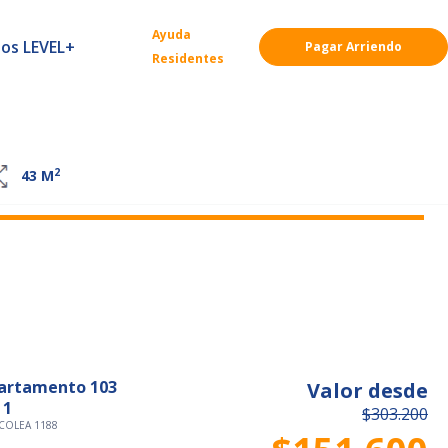
Ayuda
ios LEVEL+
Pagar Arriendo
Residentes
2
43
M
artamento 103
Valor desde
 1
$303.200
COLEA 1188