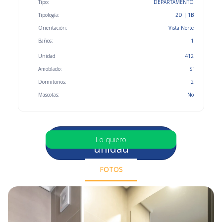
Tipo:
DEPARTAMENTO
Tipología:
2D | 1B
Orientación:
Vista Norte
Baños:
1
Unidad
412
Amoblado:
Sí
Dormitorios:
2
Mascotas:
No
Selecciona otra
Lo quiero
unidad
FOTOS